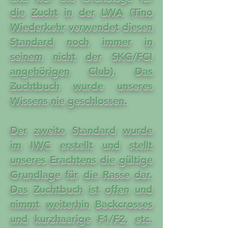
die Zucht in der LWA (Tino
Wiederkehr verwendet diesen
Standard noch immer in
seinem nicht der SKG/FCI
angehörigen Club). Das
Zuchtbuch wurde unseres
Wissens nie geschlossen.
Der zweite Standard wurde
im IWC erstellt und stellt
unseres Erachtens die gültige
Grundlage für die Rasse dar.
Das Zuchtbuch ist offen und
nimmt weiterhin Backcrosses
und kurzhaarige F1/F2, etc.