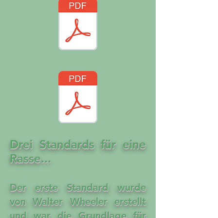
Drei Standards für eine
Rasse...
Der erste Standard wurde
von Walter Wheeler erstellt
und war die Grundlage für