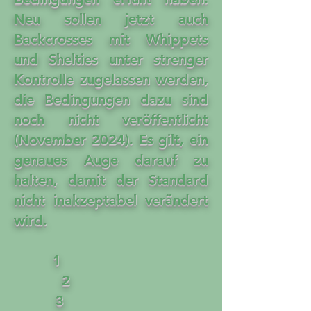
Neu sollen jetzt auch
Backcrosses mit Whippets
und Shelties unter strenger
Kontrolle zugelassen werden,
die Bedingungen dazu sind
noch nicht veröffentlicht
(November 2024). Es gilt, ein
genaues Auge darauf zu
halten, damit der Standard
nicht inakzeptabel verändert
wird.
1
2
3