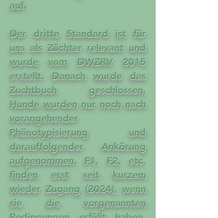
auf.
Der dritte Standard ist für
uns als Züchter relevant und
wurde vom DWZRV 2015
erstellt. Danach wurde das
Zuchtbuch geschlossen,
Hunde wurden nur noch nach
vorangehender
Phänotypisierung und
darauffolgender Ankörung
aufgenommen. F1, F2, etc.
finden erst seit kurzem
wieder Zugang (2024), wenn
sie die vorgenannten
Bedingungen erfüllt haben.