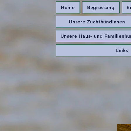
Home
Begrüssung
E
Unsere Zuchthündinnen
Unsere Haus- und Familienh
Links