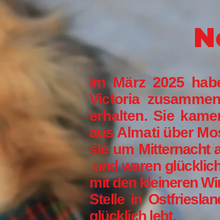
N
Im März 2025 habe
Victoria zusammen
erhalten. Sie kam
aus Almati über Mos
sie um
Mitternacht 
und waren glücklich
mit den kleineren Wi
Stelle in Ostfriesla
glücklich lebt.