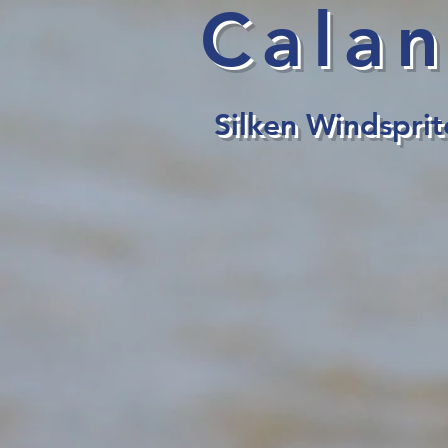
Calan
Silken Wind