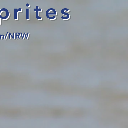
prites
n/NRW