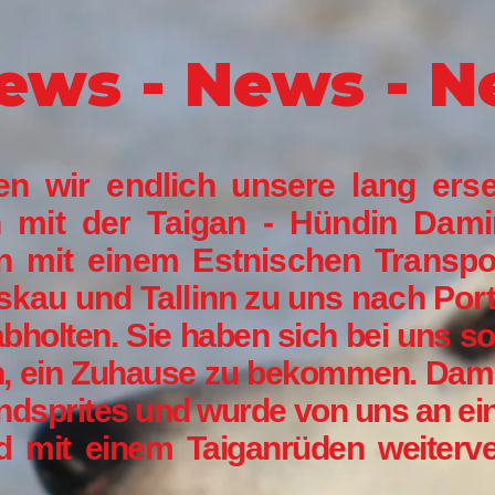
ews - News - 
n wir endlich unsere lang erse
 mit der Taigan - Hündin Dam
en mit einem
Estnischen Transpo
kau und Tallinn zu uns nach Port
abholten. Sie haben sich bei uns so
, ein Zuhause zu bekommen. Damir
ndsprites und wurde von uns an ei
nd mit einem Taiganrüden weiterver