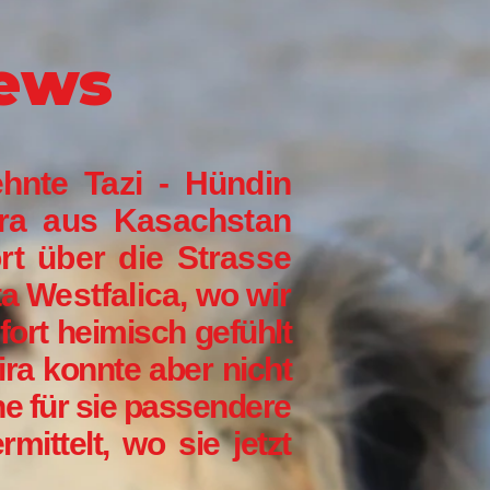
News
hnte Tazi - Hündin
ira aus Kasachstan
rt über die Strasse
a Westfalica, wo wir
fort heimisch gefühlt
a konnte aber nicht
ne für sie passendere
mittelt, wo sie jetzt