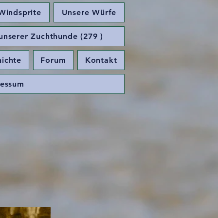
Windsprite
Unsere Würfe
serer Zuchthunde (279 )
ichte
Forum
Kontakt
ressum